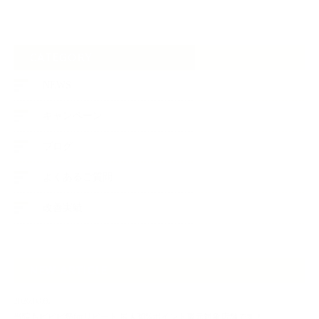
CATEGORY
NEWS
キャンペーン
ブログ
よくあるご質問
改善実績
NEW ARTICLE
2026.08.07
当院もビビビ祭forリピート 最大30%ポイント還元対象店舗です！