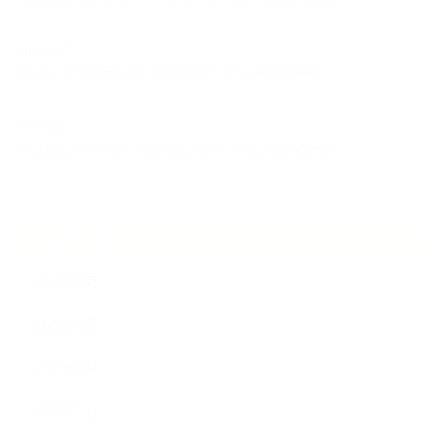
2026.08.07
かなトク20%還元対象！上大岡のさかきばら健美鍼灸院
2026.08.07
〜お客様の声〜胆管、消火器官の腫瘍、脊柱の側湾の改善
ARCHIVE
2026年8月
2026年7月
2026年6月
2026年5月