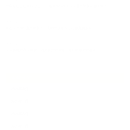
当院もビビビ祭forリピート 最大30%ポイント還元対象店舗です！
2026.08.07
かなトク20%還元対象！上大岡のさかきばら健美鍼灸院
2026.08.07
〜お客様の声〜胆管、消火器官の腫瘍、脊柱の側湾の改善
ARCHIVE
2026年8月
2026年7月
2026年6月
2026年5月