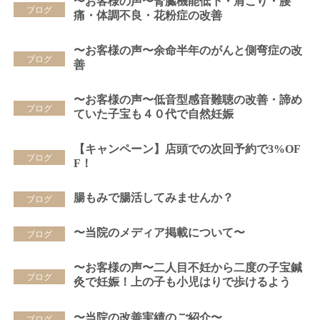
〜お客様の声〜腎臓機能低下・肩こり・腰
ブログ
痛・体調不良・花粉症の改善
〜お客様の声〜余命半年のがんと側弯症の改
ブログ
善
〜お客様の声〜低音型感音難聴の改善・諦め
ブログ
ていた子宝も４０代で自然妊娠
【キャンペーン】店頭での次回予約で3%OF
ブログ
F！
腸もみで腸活してみませんか？
ブログ
〜当院のメディア掲載について〜
ブログ
〜お客様の声〜二人目不妊から二度の子宝鍼
ブログ
灸で妊娠！上の子も小児はりで歩けるよう
に！
〜当院の改善実績のご紹介〜
ブログ