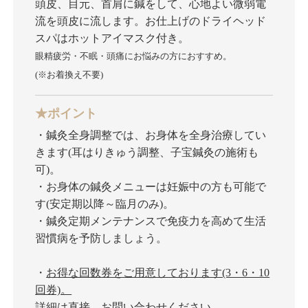
頭皮、目元、首肩に鍼をして、心地よい微弱電
流を頭皮に流します。お仕上げのドライヘッド
スパはホットアイマスク付き。
眼精疲労・不眠・頭痛にお悩みの方におすすめ。
(※お着換え不要)
★ポイント
・鍼灸全身調整では、お身体を全身治療してい
きます(耳はりきゅう調整、子宝鍼灸の施術も
可)。
・お身体の鍼灸メニューは妊娠中の方も可能で
す(安定期以降～臨月のみ)。
・鍼灸定期メンテナンスで免疫力を高めて生活
習慣病を予防しましょう。
・
お得な回数券をご用意しております(3・6・10
回券)。
詳細は直接、お問い合わせください。