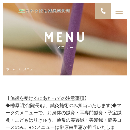
MENU
メニュー
ホーム
メニュー
【
施術を受けるにあたっての注意事項
】
◆榊原明治(院長)は、鍼灸施術のみ担当いたします(◆マ
ークのメニューで、お身体の鍼灸・耳専門鍼灸・子宝鍼
灸・こどもはりきゅう、通常の美容鍼・美髪鍼・健美コ
ースのみ。●のメニューは榊原由里恵が担当いたしま