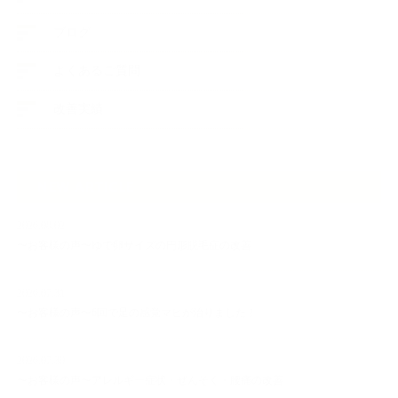
ブログ
よくあるご質問
改善実績
NEW ARTICLE
2026.08.02
〜お客様の声〜ゆで卵サイズの円形脱毛症の改善
2026.07.31
〜お客様の声〜6回で足の感覚マヒが治りました！
2026.07.30
〜お客様の声〜アレルギー症状・ぜんそく・腰痛の改善