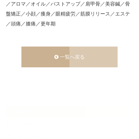
／アロマ／オイル／バストアップ／肩甲骨／美容鍼／骨
盤矯正／小顔／痩身／眼精疲労／筋膜リリース／エステ
／頭痛／膝痛／更年期
一覧へ戻る
CATEGORY
NEWS
キャンペーン