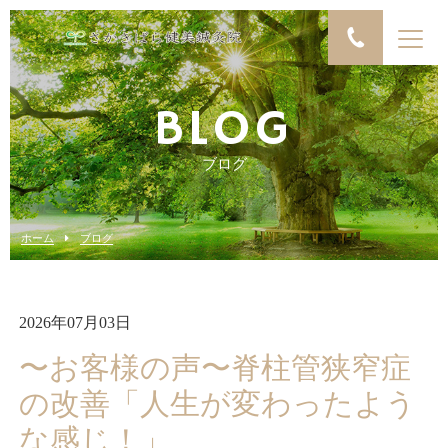
BLOG
ブログ
ホーム
ブログ
2026年07月03日
〜お客様の声〜脊柱管狭窄症
の改善「人生が変わったよう
な感じ！」