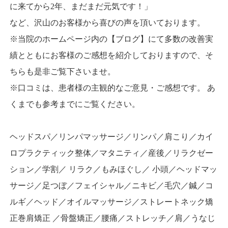
に来てから2年、まだまだ元気です！」
など、沢山のお客様から喜びの声を頂いております。
※当院のホームページ内の【ブログ】にて多数の改善実
績とともにお客様のご感想を紹介しておりますので、そ
ちらも是非ご覧下さいませ。
※口コミは、患者様の主観的なご意見・ご感想です。 あ
くまでも参考までにご覧ください。
ヘッドスパ／リンパマッサージ／リンパ／肩こり／カイ
ロプラクティック整体／マタニティ／産後／リラクゼー
ション／学割／ リラク／もみほぐし／ 小頭／ヘッドマッ
サージ／足つぼ／フェイシャル／ニキビ／毛穴／鍼／コ
ルギ／ヘッド／オイルマッサージ／ストレートネック矯
正巻肩矯正 ／骨盤矯正／腰痛／ストレッチ／肩／うなじ