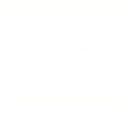
NEW ARTICLE
2026.08.07
当院もビビビ祭forリピート 最大30%ポイント還元対象店舗です！
2026.08.07
かなトク20%還元対象！上大岡のさかきばら健美鍼灸院
2026.08.07
〜お客様の声〜胆管、消火器官の腫瘍、脊柱の側湾の改善
ARCHIVE
2026年8月
2026年7月