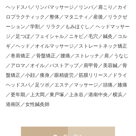
ヘッドスパ／リンパマッサージ／リンパ／肩こり／カイ
ロプラクティック／整体／マタニティ／産後／リラクゼ
ーション／学割／ リラク／もみほぐし／ ヘッドマッサー
ジ／足つぼ／フェイシャル／ニキビ／毛穴／鍼灸／コル
ギ／ヘッド／オイルマッサージ／ストレートネック矯正
／巻肩矯正 ／骨盤矯正／腰痛／ストレッチ／肩／うなじ
／アロマ／オイル／バストアップ／肩甲骨／美容鍼／骨
盤矯正／小顔／痩身／眼精疲労／筋膜リリース／ドライ
ヘッドスパ／足ツボ／エステ／マッサージ／頭痛／膝痛
／更年期／上大岡／東戸塚／上永谷／港南中央／横浜／
港南区／女性鍼灸師