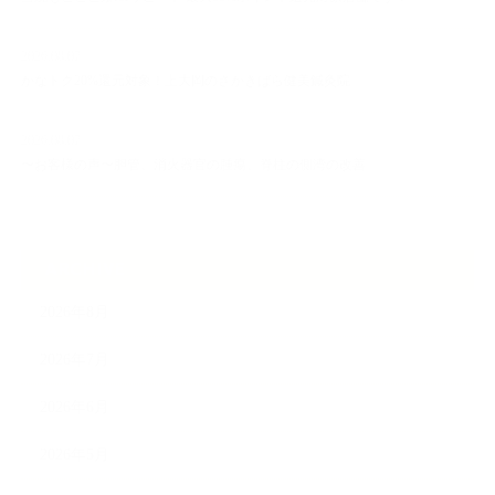
2026.08.07
かなトク20%還元対象！上大岡のさかきばら健美鍼灸院
2026.08.07
〜お客様の声〜胆管、消火器官の腫瘍、脊柱の側湾の改善
ARCHIVE
2026年8月
2026年7月
2026年6月
2026年5月