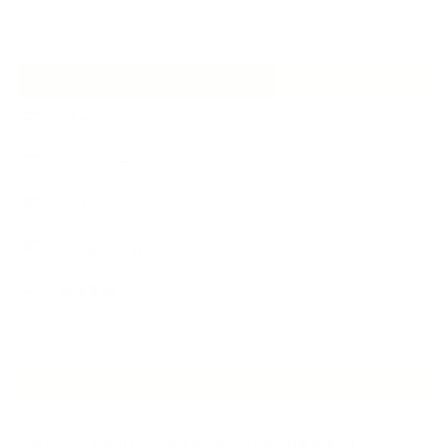
CATEGORY
NEWS
キャンペーン
ブログ
よくあるご質問
改善実績
NEW ARTICLE
2026.08.07
当院もビビビ祭forリピート 最大30%ポイント還元対象店舗です！