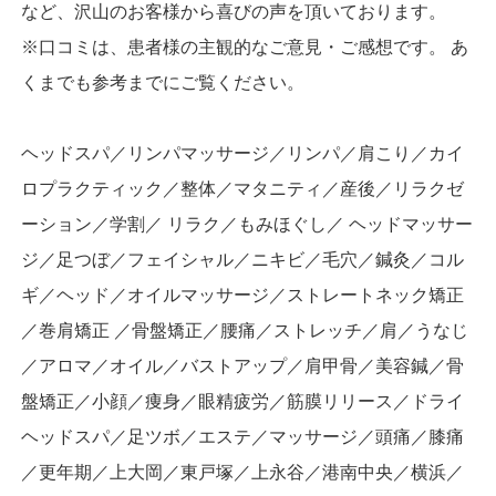
など、沢山のお客様から喜びの声を頂いております。
※口コミは、患者様の主観的なご意見・ご感想です。 あ
くまでも参考までにご覧ください。
ヘッドスパ／リンパマッサージ／リンパ／肩こり／カイ
ロプラクティック／整体／マタニティ／産後／リラクゼ
ーション／学割／ リラク／もみほぐし／ ヘッドマッサー
ジ／足つぼ／フェイシャル／ニキビ／毛穴／鍼灸／コル
ギ／ヘッド／オイルマッサージ／ストレートネック矯正
／巻肩矯正 ／骨盤矯正／腰痛／ストレッチ／肩／うなじ
／アロマ／オイル／バストアップ／肩甲骨／美容鍼／骨
盤矯正／小顔／痩身／眼精疲労／筋膜リリース／ドライ
ヘッドスパ／足ツボ／エステ／マッサージ／頭痛／膝痛
／更年期／上大岡／東戸塚／上永谷／港南中央／横浜／