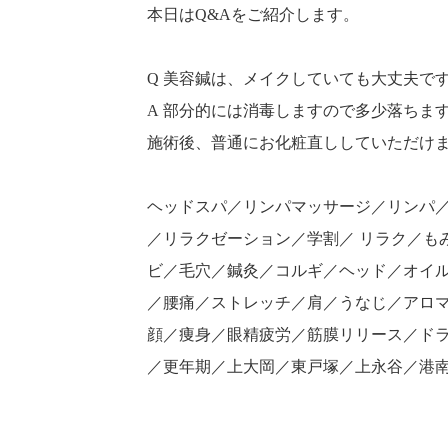
本日はQ&Aをご紹介します。
Q 美容鍼は、メイクしていても大丈夫で
A 部分的には消毒しますので多少落ちま
施術後、普通にお化粧直ししていただけ
ヘッドスパ／リンパマッサージ／リンパ
／リラクゼーション／学割／ リラク／も
ビ／毛穴／鍼灸／コルギ／ヘッド／オイル
／腰痛／ストレッチ／肩／うなじ／アロ
顔／痩身／眼精疲労／筋膜リリース／ド
／更年期／上大岡／東戸塚／上永谷／港