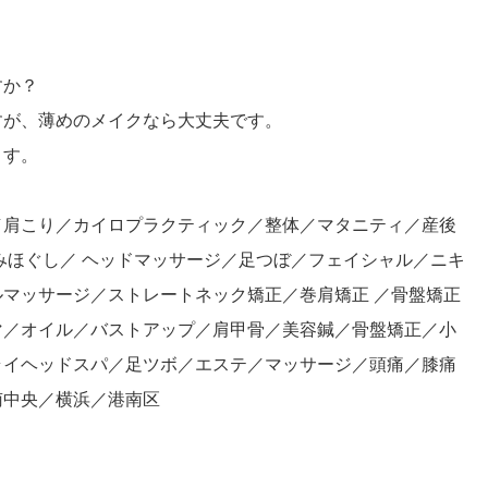
すか？
すが、薄めのメイクなら大丈夫です。
ます。
／肩こり／カイロプラクティック／整体／マタニティ／産後
みほぐし／ ヘッドマッサージ／足つぼ／フェイシャル／ニキ
マッサージ／ストレートネック矯正／巻肩矯正 ／骨盤矯正
マ／オイル／バストアップ／肩甲骨／美容鍼／骨盤矯正／小
ライヘッドスパ／足ツボ／エステ／マッサージ／頭痛／膝痛
南中央／横浜／港南区