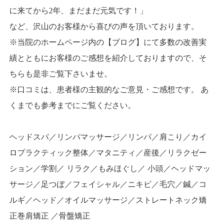
に来てから2年、まだまだ元気です！」
など、沢山のお客様から喜びの声を頂いております。
※当院のホームページ内の【ブログ】にて多数の改善実
績とともにお客様のご感想を紹介しておりますので、そ
ちらも是非ご覧下さいませ。
※口コミは、患者様の主観的なご意見・ご感想です。 あ
くまでも参考までにご覧ください。
ヘッドスパ／リンパマッサージ／リンパ／肩こり／カイ
ロプラクティック整体／マタニティ／産後／リラクゼー
ション／学割／ リラク／もみほぐし／ 小頭／ヘッドマッ
サージ／足つぼ／フェイシャル／ニキビ／毛穴／鍼／コ
ルギ／ヘッド／オイルマッサージ／ストレートネック矯
正巻肩矯正 ／骨盤矯正